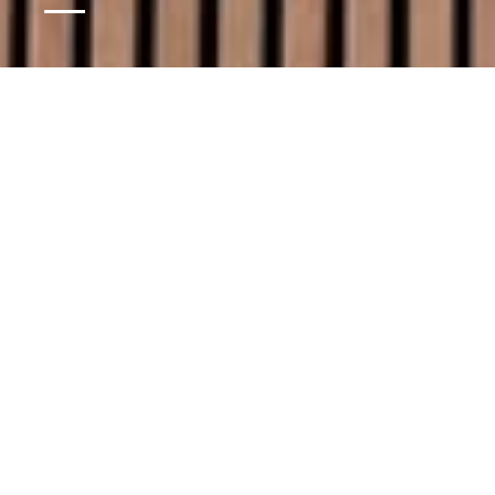
Les habillages muraux en bois
acoustiques incarnent
l'alliance parfaite entre
esthétique contemporaine et
bien-être acoustique.