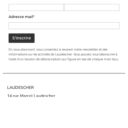
Adresse mail*
En vous abonnant, vous consentez à recevoir notre newsletter et des
informations sur les activités de Laudescher. Vous pouvez vous désinscrire à
l’aide d’un bouton de désinscription qui figure en bas de chaque mail reçu.
LAUDESCHER
14 rue Marcel Laudescher
50500 CARENTAN-LES-MARAIS
Tel. : +33 (0)2 33 42 09 52