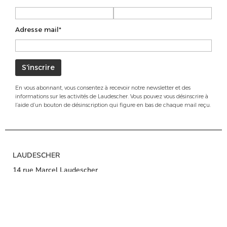
Adresse mail*
En vous abonnant, vous consentez à recevoir notre newsletter et des
informations sur les activités de Laudescher. Vous pouvez vous désinscrire à
l’aide d’un bouton de désinscription qui figure en bas de chaque mail reçu.
LAUDESCHER
14 rue Marcel Laudescher
50500 CARENTAN-LES-MARAIS
Tel. : +33 (0)2 33 42 09 52